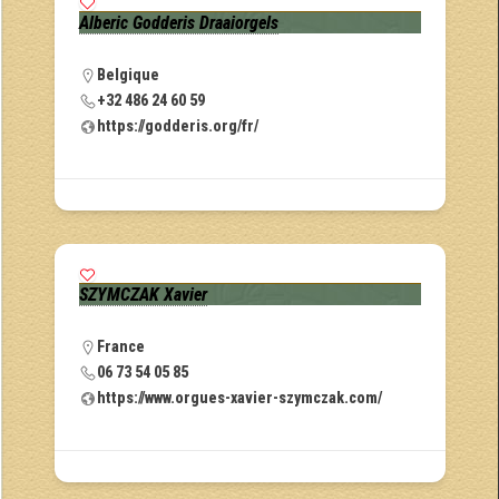
Alberic Godderis Draaiorgels
Belgique
+32 486 24 60 59
https://godderis.org/fr/
SZYMCZAK Xavier
France
06 73 54 05 85
https://www.orgues-xavier-szymczak.com/