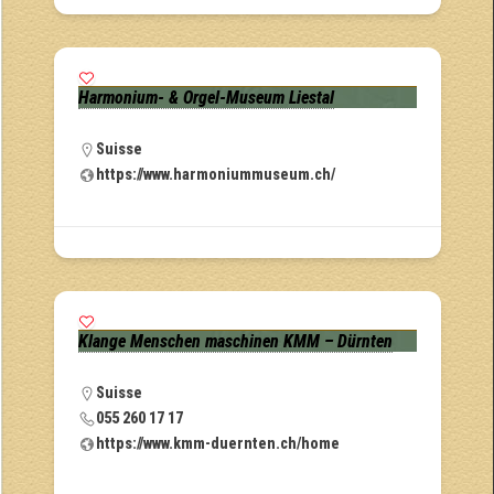
Harmonium- & Orgel-Museum Liestal
Suisse
https://www.harmoniummuseum.ch/
Klange Menschen maschinen KMM – Dürnten
Suisse
055 260 17 17
https://www.kmm-duernten.ch/home