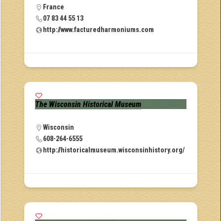
France
07 83 44 55 13
http://www.facturedharmoniums.com
The Wisconsin Historical Museum
Wisconsin
608-264-6555
http://historicalmuseum.wisconsinhistory.org/