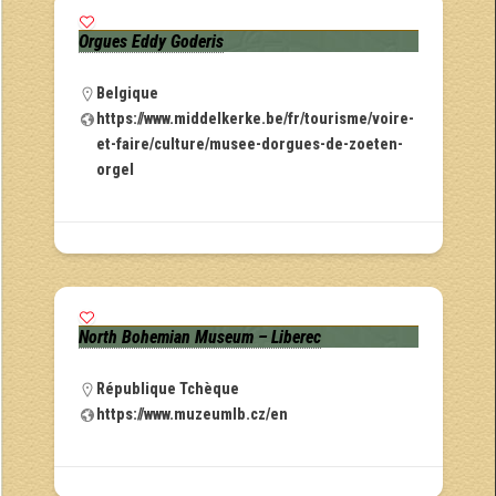
Orgues Eddy Goderis
Belgique
https://www.middelkerke.be/fr/tourisme/voire-
et-faire/culture/musee-dorgues-de-zoeten-
orgel
North Bohemian Museum – Liberec
République Tchèque
https://www.muzeumlb.cz/en