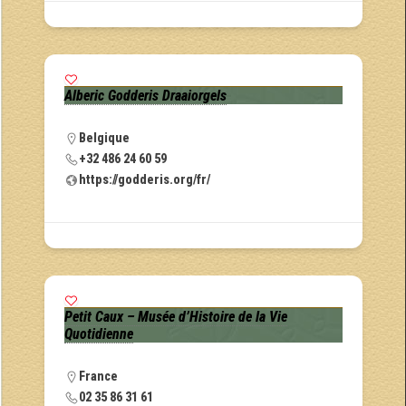
Alberic Godderis Draaiorgels
Belgique
+32 486 24 60 59
https://godderis.org/fr/
Petit Caux – Musée d’Histoire de la Vie
Quotidienne
France
02 35 86 31 61