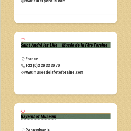
www.euterperolls.com
Saint André lez Lille – Musée de la Fête Foraine
France
+33 (0)3 20 33 30 70
www.museedelafeteforaine.com
Bayernhof Museum
Pennsylvania