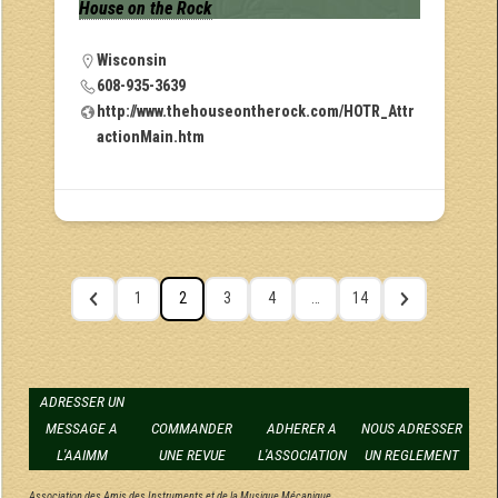
House on the Rock
Wisconsin
608-935-3639
http://www.thehouseontherock.com/HOTR_Attr
actionMain.htm
1
2
3
4
…
14
ADRESSER UN
MESSAGE A
COMMANDER
ADHERER A
NOUS ADRESSER
L'AAIMM
UNE REVUE
L'ASSOCIATION
UN REGLEMENT
Association des Amis des Instruments et de la Musique Mécanique