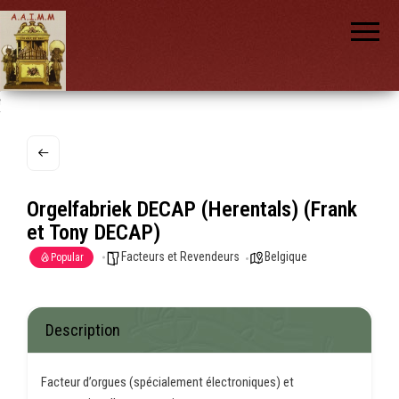
AAIMM
Association
des Amis
des
Instruments
et de la
Musique
nch
Mécanique
Orgelfabriek DECAP (Herentals) (Frank
et Tony DECAP)
Facteurs et Revendeurs
Belgique
Popular
Description
Facteur d’orgues (spécialement électroniques) et