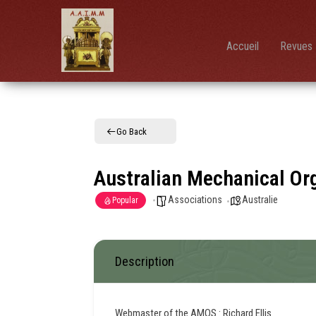
AAIMM
Association
des Amis
des
Instruments
Accueil
Revues 
et de la
Musique
Mécanique
Go Back
Australian Mechanical Or
Associations
Australie
Popular
Description
Webmaster of the AMOS : Richard Ellis