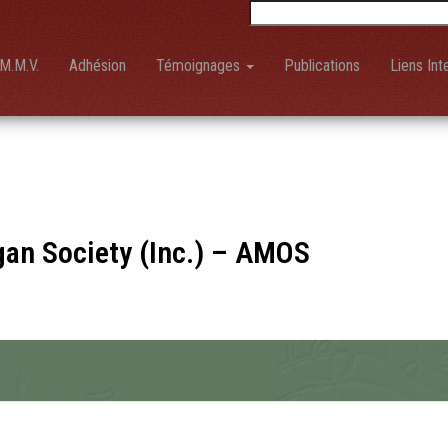
Rechercher :
M.M.V.
Adhésion
Témoignages
Publications
Liens Int
gan Society (Inc.) – AMOS