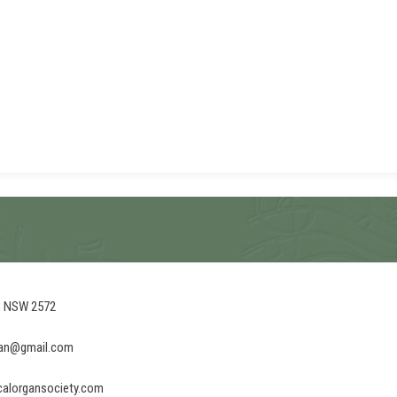
, NSW 2572
gan@gmail.com
alorgansociety.com