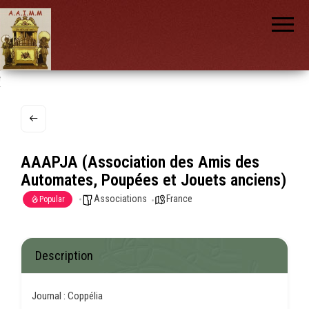
AAIMM
Association
des Amis
des
Instruments
et de la
Musique
nch
Mécanique
AAAPJA (Association des Amis des
Automates, Poupées et Jouets anciens)
Associations
France
Popular
Description
Journal : Coppélia