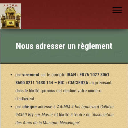
AAIMM
Association
des Amis
des
Instruments
et de la
Musique
nch
Mécanique
Nous adresser un règlement
par
virement
sur le compte
IBAN : FR76 1027 8061
8600 0211 1430 144 – BIC : CMCIFR2A
en précisant
dans le libellé qui nous est destiné votre numéro
d’adhérent.
par
chèque
adressé à
‘AAIMM 4 bis boulevard Galliéni
94360 Bry sur Marne’
et libellé à l’ordre de ‘
Association
des Amis de la Musique Mécanique’.