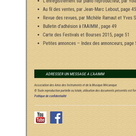
L’enregistrement sur piano reproducteur, par Yo
Au fil des ventes, par Jean-Marc Lebout, page 4
Revue des revues, par Michèle Ramaut et Yves S
Bulletin d’adhésion à l’AAIMM , page 49
Carte des Festivals et Bourses 2015, page 51
Petites annonces – Index des annonceurs, page 
ADRESSER UN MESSAGE A L'AAIMM
Association des Amis des Instruments et de la Musique Mécanique
© Toute reproduction partielle ou totale, utilisation des documents présentés est f
Politique de confidentialité