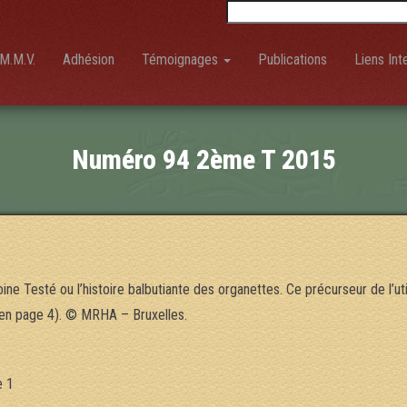
Rechercher :
M.M.V.
Adhésion
Témoignages
Publications
Liens Int
Numéro 94 2ème T 2015
ne Testé ou l’histoire balbutiante des organettes. Ce précurseur de l’u
 (en page 4). © MRHA – Bruxelles.
e 1