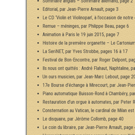
Sommaire anglais – Sommaire allemand, page 2
Editorial, par Jean-Pierre Arnault, page 3
Le CD ‘Violin et Violinopan’, à l’occasion de notre
Remue – méninges, par Philippe Beau, page 6
Animation à Paris le 19 juin 2015, page 7
Histoire de la première organette – Le Cartoniu
La SeriNET, par Yves Strobbe, pages 16 à 17
Festival de Bon-Encontre, par Roger Delpont, pa
Ils nous ont quittés : André Flahaut, Naphtaline, 
Un ours musicien, par Jean-Marc Lebout, page 2
17e Bourse d’échange à Mirecourt, par Jean-Pier
Piano automatique Buisson-Rond à Chambéry, par
Restauration d’un orgue à automates, par Peter 
Consternation au Vatican, le cardinal de Milan es
Le disquaire, par Jérôme Collomb, page 40
Le coin du libraire, par Jean-Pierre Arnault, page