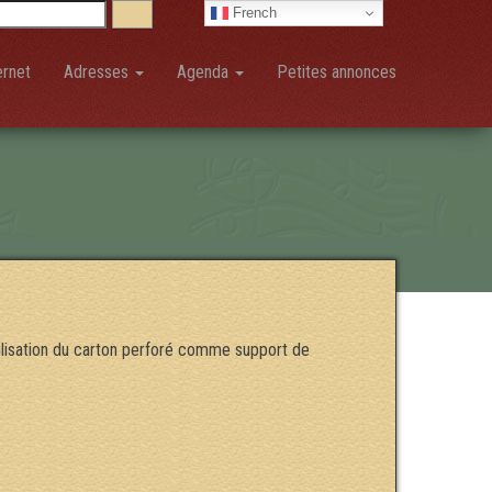
French
ernet
Adresses
Agenda
Petites annonces
tilisation du carton perforé comme support de