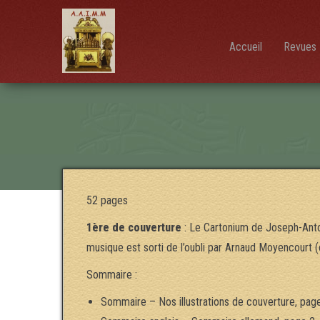
AAIMM
Association
des Amis
des
Instruments
Accueil
Revues 
et de la
Musique
Mécanique
52 pages
1ère de couverture
: Le Cartonium de Joseph-Antoi
musique est sorti de l’oubli par Arnaud Moyencourt
Sommaire :
Sommaire – Nos illustrations de couverture, pag