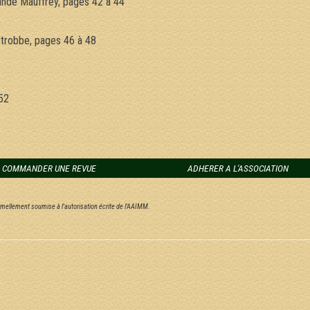
lande Mauffrey, pages 42 à 44
5
trobbe, pages 46 à 48
52
COMMANDER UNE REVUE
ADHERER A L'ASSOCIATION
ormellement soumise à l'autorisation écrite de l'AAIMM.