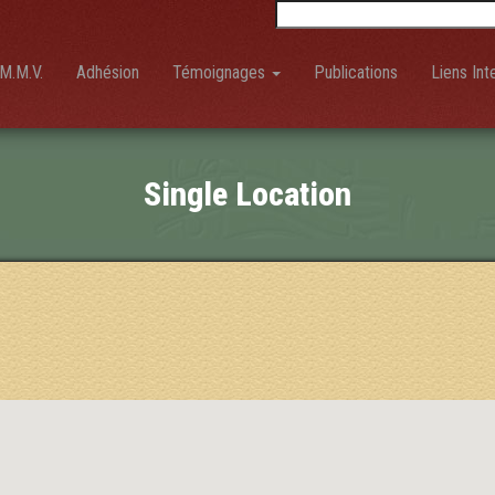
Rechercher :
M.M.V.
Adhésion
Témoignages
Publications
Liens Int
Single Location