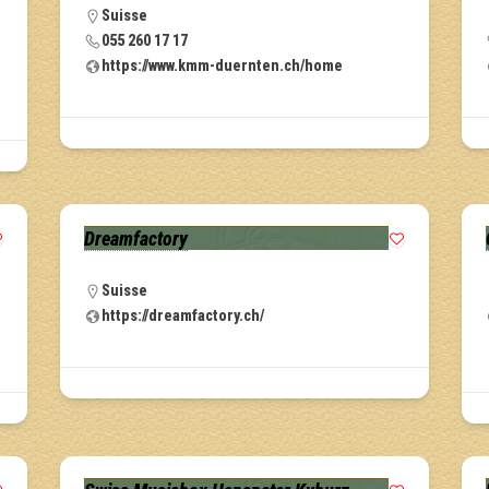
Suisse
055 260 17 17
https://www.kmm-duernten.ch/home
Dreamfactory
Suisse
https://dreamfactory.ch/