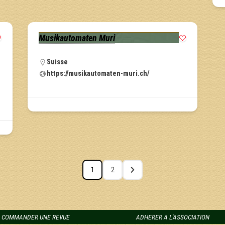
Musikautomaten Muri
Suisse
https://musikautomaten-muri.ch/
1
2
COMMANDER UNE REVUE
ADHERER A L'ASSOCIATION