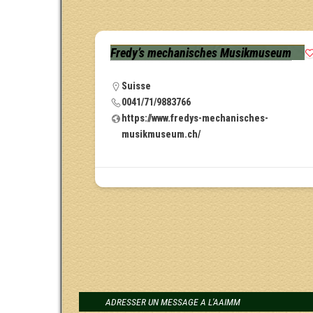
Fredy’s mechanisches Musikmuseum
Suisse
0041/71/9883766
https://www.fredys-mechanisches-
musikmuseum.ch/
ADRESSER UN MESSAGE A L'AAIMM