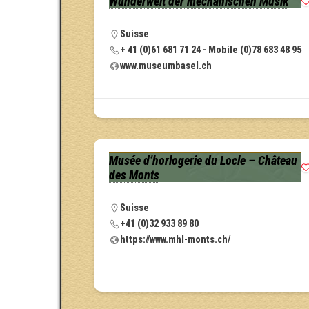
Wunderwelt der mechanischen Musik
Suisse
+ 41 (0)61 681 71 24 - Mobile (0)78 683 48 95
www.museumbasel.ch
Musée d’horlogerie du Locle – Château
des Monts
Suisse
+41 (0)32 933 89 80
https://www.mhl-monts.ch/