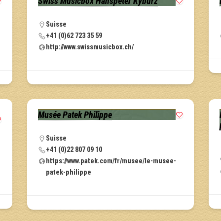
Swiss Musicbox Hanspeter Kyburz
Suisse
+41 (0)62 723 35 59
http://www.swissmusicbox.ch/
Musée Patek Philippe
Suisse
+41 (0)22 807 09 10
https://www.patek.com/fr/musee/le-musee-
patek-philippe