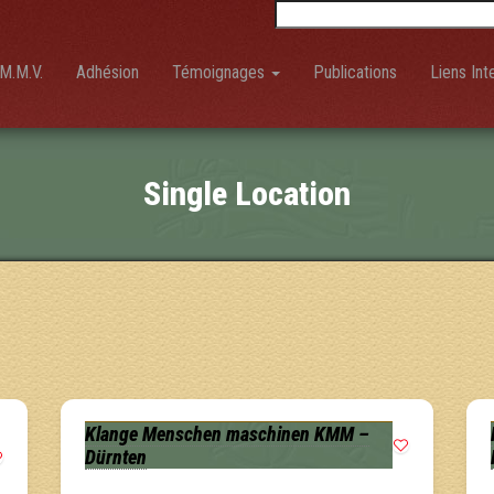
Rechercher :
M.M.V.
Adhésion
Témoignages
Publications
Liens Int
Single Location
Klange Menschen maschinen KMM –
Dürnten