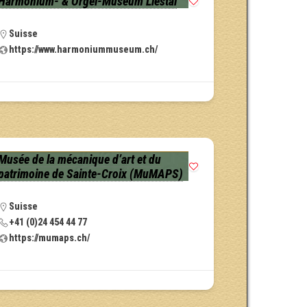
Harmonium- & Orgel-Museum Liestal
Suisse
https://www.harmoniummuseum.ch/
Musée de la mécanique d’art et du
patrimoine de Sainte-Croix (MuMAPS)
Suisse
+41 (0)24 454 44 77
https://mumaps.ch/