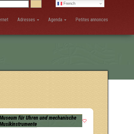
French
ernet
Adresses
Agenda
Petites annonces
Museum für Uhren und mechanische
Musikinstrumente