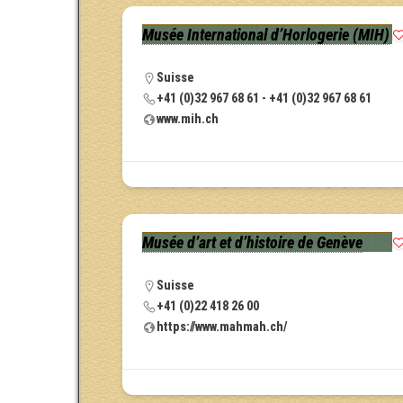
Musée International d’Horlogerie (MIH)
Suisse
+41 (0)32 967 68 61 - +41 (0)32 967 68 61
www.mih.ch
Musée d’art et d’histoire de Genève
Suisse
+41 (0)22 418 26 00
https://www.mahmah.ch/