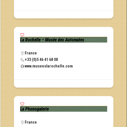
La Rochelle – Musée des Automates
France
+33 (0)5 46 41 68 08
www.museeslarochelle.com
La Phonogalerie
France