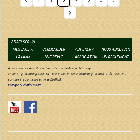
1
2
3
4
5
…
7
ADRESSER UN
MESSAGE A
COMMANDER
ADHERER A
NOUS ADRESSER
L'AAIMM
UNE REVUE
L'ASSOCIATION
UN REGLEMENT
Association des Amis des Instruments et de la Musique Mécanique
© Toute reproduction partielle ou totale, utilisation des documents présentés est formellement
soumise à l'autorisation écrite de l'AAIMM.
Politique de confidentialité