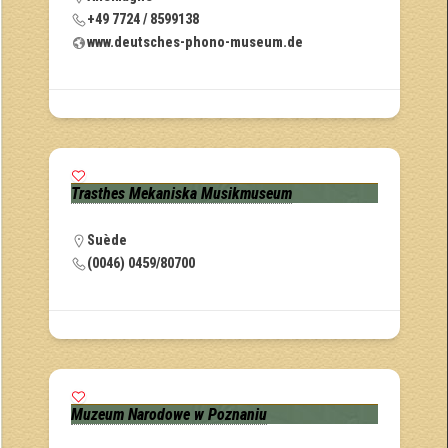
+49 7724 / 8599138
www.deutsches-phono-museum.de
Trasthes Mekaniska Musikmuseum
Suède
(0046) 0459/80700
Muzeum Narodowe w Poznaniu