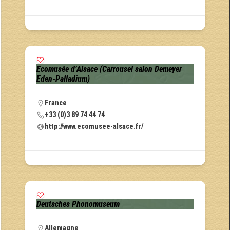
Ecomusée d’Alsace (Carrousel salon Demeyer
Eden-Palladium)
France
+33 (0)3 89 74 44 74
http://www.ecomusee-alsace.fr/
Deutsches Phonomuseum
Allemagne