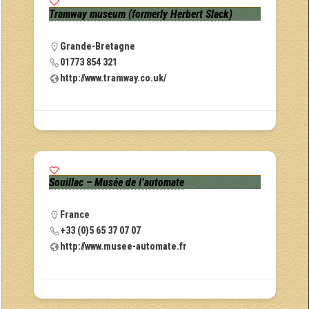
Tramway museum (formerly Herbert Slack)
Grande-Bretagne
01773 854 321
http://www.tramway.co.uk/
Souillac – Musée de l’automate
France
+33 (0)5 65 37 07 07
http://www.musee-automate.fr