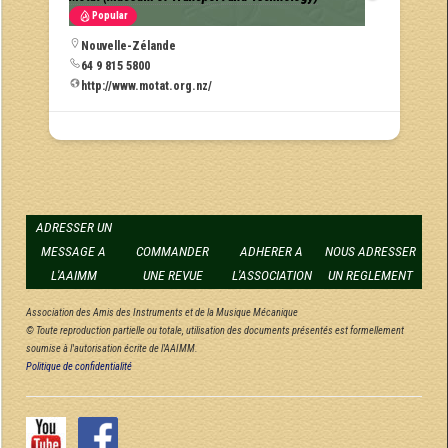
Popular
Nouvelle-Zélande
64 9 815 5800
http://www.motat.org.nz/
ADRESSER UN
MESSAGE A
COMMANDER
ADHERER A
NOUS ADRESSER
L'AAIMM
UNE REVUE
L'ASSOCIATION
UN REGLEMENT
Association des Amis des Instruments et de la Musique Mécanique
© Toute reproduction partielle ou totale, utilisation des documents présentés est formellement
soumise à l'autorisation écrite de l'AAIMM.
Politique de confidentialité