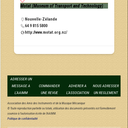
Motat (Museum of Transport and Technology)
Nouvelle-Zélande
64 9 815 5800
http://www.motat.org.nz/
ADRESSER UN
MESSAGE A
COMMANDER
ADHERER A
NOUS ADRESSER
L'AAIMM
UNE REVUE
L'ASSOCIATION
UN REGLEMENT
Association des Amis des Instruments et de la Musique Mécanique
© Toute reproduction partielle ou totale, utilisation des documents présentés est formellement
soumise à l'autorisation écrite de l'AAIMM.
Politique de confidentialité