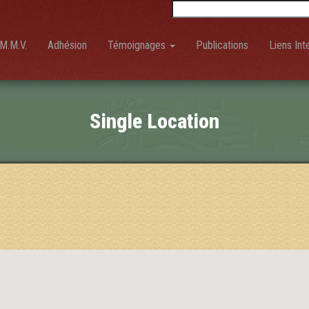
Rechercher :
M.M.V.
Adhésion
Témoignages
Publications
Liens Int
Single Location