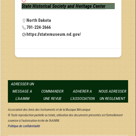
State Historical Society and Heritage Center
North Dakota
701-224-2666
https://statemuseum.nd.gov/
ADRESSER UN
MESSAGE A
COMMANDER
ADHERER A
NOUS ADRESSER
L'AAIMM
UNE REVUE
L'ASSOCIATION
UN REGLEMENT
Association des Amis des Instruments et de la Musique Mécanique
© Toute reproduction partielle ou totale, utilisation des documents présentés est formellement
soumise à l'autorisation écrite de l'AAIMM.
Politique de confidentialité