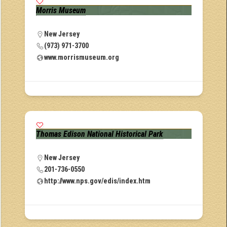
Morris Museum
New Jersey
(973) 971-3700
www.morrismuseum.org
Thomas Edison National Historical Park
New Jersey
201-736-0550
http://www.nps.gov/edis/index.htm