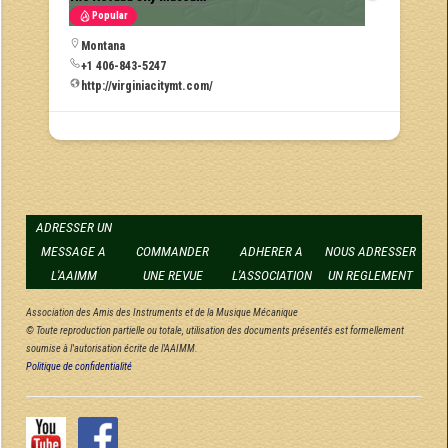
Popular
Montana
+1 406-843-5247
http://virginiacitymt.com/
ADRESSER UN
MESSAGE A
COMMANDER
ADHERER A
NOUS ADRESSER
L'AAIMM
UNE REVUE
L'ASSOCIATION
UN REGLEMENT
Association des Amis des Instruments et de la Musique Mécanique
© Toute reproduction partielle ou totale, utilisation des documents présentés est formellement
soumise à l'autorisation écrite de l'AAIMM.
Politique de confidentialité