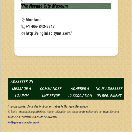
The Nevada City Museum
Montana
+1 406-843-5247
http://virginiacitymt.com/
ADRESSER UN
MESSAGE A
COMMANDER
ADHERER A
NOUS ADRESSER
L'AAIMM
UNE REVUE
L'ASSOCIATION
UN REGLEMENT
Association des Amis des Instruments et de la Musique Mécanique
© Toute reproduction partielle ou totale, utilisation des documents présentés est formellement
soumise à l'autorisation écrite de l'AAIMM.
Politique de confidentialité