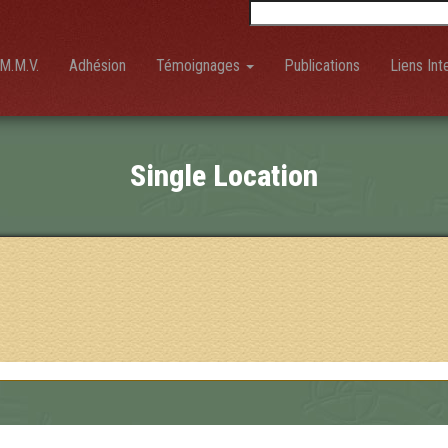
Rechercher :
M.M.V.
Adhésion
Témoignages
Publications
Liens Int
Single Location