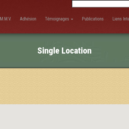
Rechercher :
M.M.V.
Adhésion
Témoignages
Publications
Liens Int
Single Location