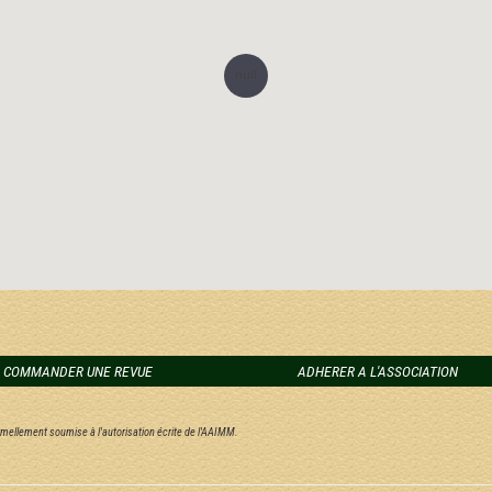
null
COMMANDER UNE REVUE
ADHERER A L'ASSOCIATION
ormellement soumise à l'autorisation écrite de l'AAIMM.