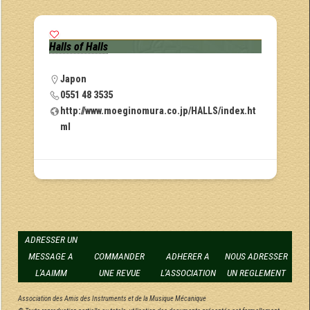
Halls of Halls
Japon
0551 48 3535
http://www.moeginomura.co.jp/HALLS/index.ht
ml
ADRESSER UN
MESSAGE A
COMMANDER
ADHERER A
NOUS ADRESSER
L'AAIMM
UNE REVUE
L'ASSOCIATION
UN REGLEMENT
Association des Amis des Instruments et de la Musique Mécanique