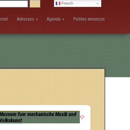
French
ernet
Adresses
Agenda
Petites annonces
Museum fuer mechanische Musik und
Volkskunst