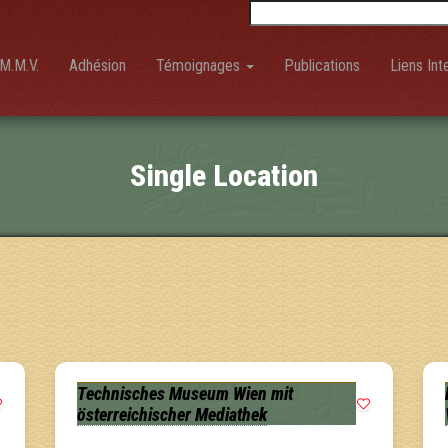
Rechercher :
M.M.V.
Adhésion
Témoignages
Publications
Liens Int
Single Location
Technisches Museum Wien mit
österreichischer Mediathek