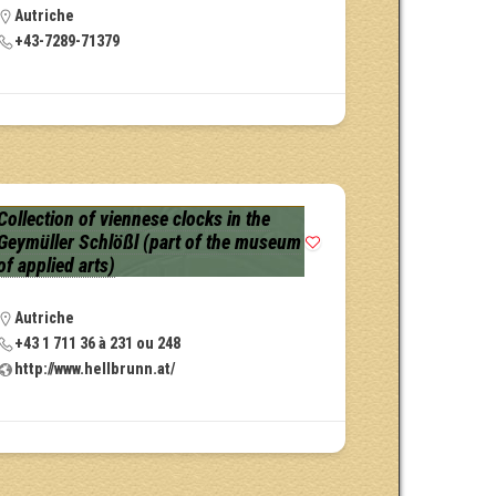
Autriche
+43-7289-71379
Collection of viennese clocks in the
Geymüller Schlößl (part of the museum
of applied arts)
Autriche
+43 1 711 36 à 231 ou 248
http://www.hellbrunn.at/