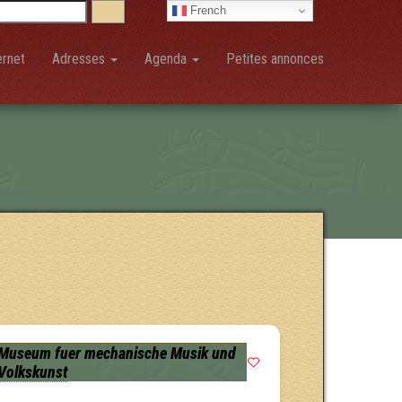
French
ernet
Adresses
Agenda
Petites annonces
Museum fuer mechanische Musik und
Volkskunst