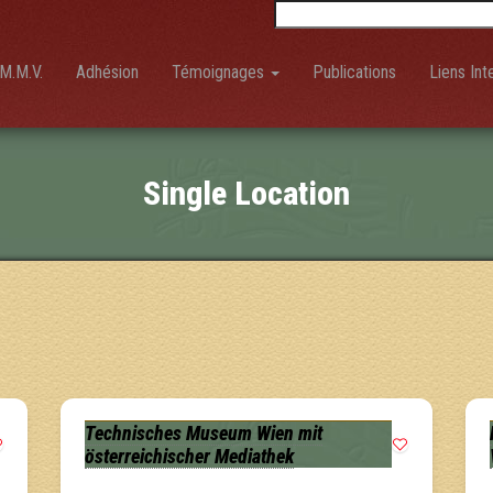
Rechercher :
M.M.V.
Adhésion
Témoignages
Publications
Liens Int
Single Location
Technisches Museum Wien mit
österreichischer Mediathek