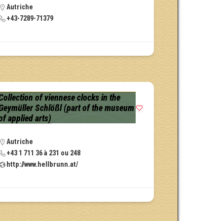
Autriche
+43-7289-71379
Collection of viennese clocks in the
Geymüller Schlößl (part of the museum
of applied arts)
Autriche
+43 1 711 36 à 231 ou 248
http://www.hellbrunn.at/