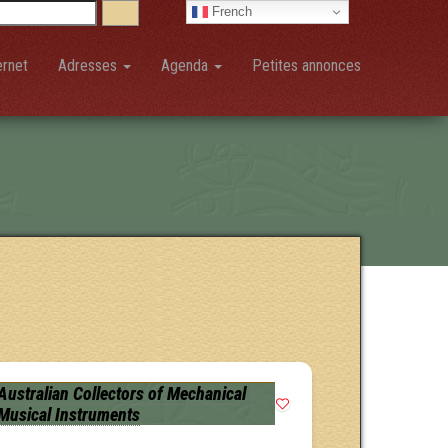
French
ernet
Adresses
Agenda
Petites annonces
Australian Collectors of Mechanical
Musical Instruments