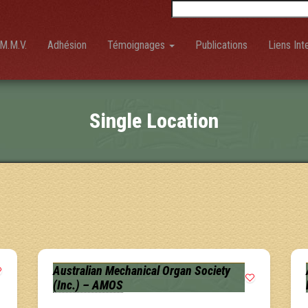
Rechercher :
M.M.V.
Adhésion
Témoignages
Publications
Liens Int
Single Location
Australian Mechanical Organ Society
(Inc.) – AMOS