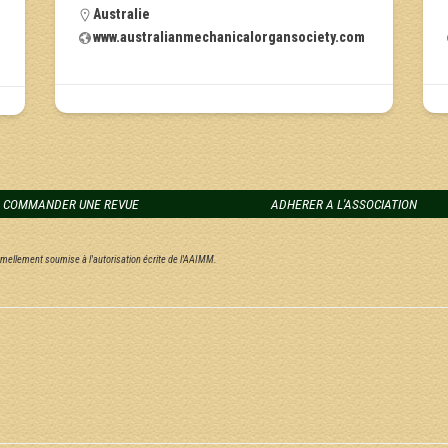
Australie
www.australianmechanicalorgansociety.com
COMMANDER UNE REVUE
ADHERER A L'ASSOCIATION
ormellement soumise à l'autorisation écrite de l'AAIMM.