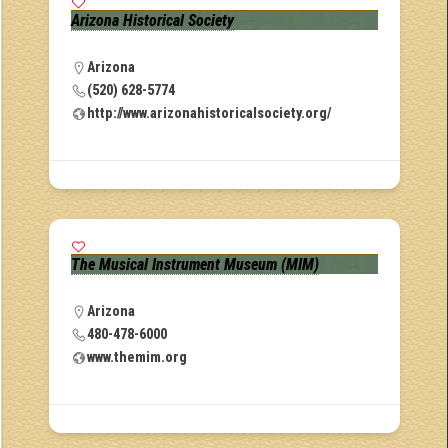
Arizona Historical Society
Arizona
(520) 628-5774
http://www.arizonahistoricalsociety.org/
The Musical Instrument Museum (MIM)
Arizona
480-478-6000
www.themim.org