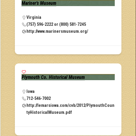
Mariner’s Museum
Virginia
(757) 596-2222 or (800) 581-7245
http://www.marinersmuseum.org/
Plymouth Co. Historical Museum
Iowa
712-546-7002
http://lemarsiowa.com/cvb/2012/PlymouthCoun
tyHistoricalMuseum.pdf