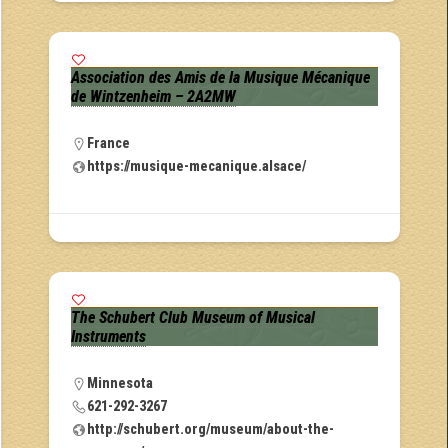
Association des Amis de la Musique Mécanique
de Wintzenheim – 2A2MW
France
https://musique-mecanique.alsace/
The Schubert Club Museum of Musical
Instruments
Minnesota
621-292-3267
http://schubert.org/museum/about-the-