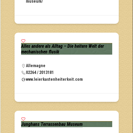
museum/
Alles andere als Alltag – Die heitere Welt der
mechanischen flusik
Allemagne
02264 / 2013181
www.leierkastenheiterkeit.com
Junghans Terrassenbau Museum