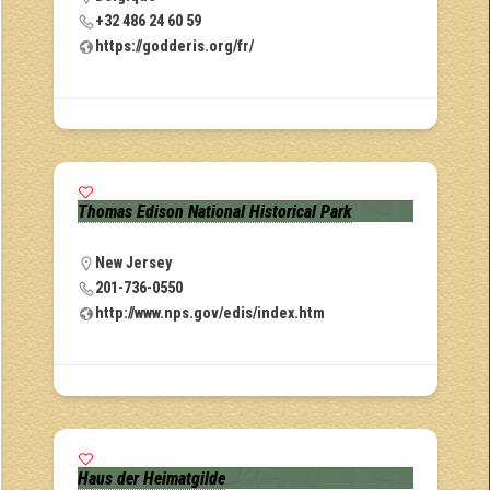
+32 486 24 60 59
https://godderis.org/fr/
Thomas Edison National Historical Park
New Jersey
201-736-0550
http://www.nps.gov/edis/index.htm
Haus der Heimatgilde