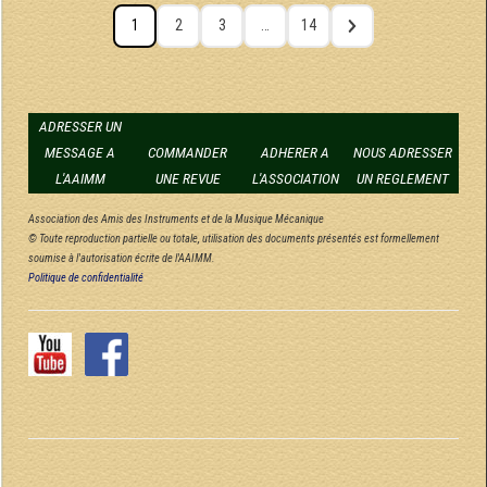
1
2
3
…
14
ADRESSER UN
MESSAGE A
COMMANDER
ADHERER A
NOUS ADRESSER
L'AAIMM
UNE REVUE
L'ASSOCIATION
UN REGLEMENT
Association des Amis des Instruments et de la Musique Mécanique
© Toute reproduction partielle ou totale, utilisation des documents présentés est formellement
soumise à l'autorisation écrite de l'AAIMM.
Politique de confidentialité