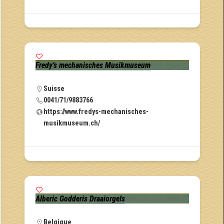
Fredy’s mechanisches Musikmuseum
Suisse
0041/71/9883766
https://www.fredys-mechanisches-
musikmuseum.ch/
Alberic Godderis Draaiorgels
Belgique