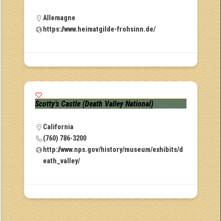
Allemagne
https://www.heimatgilde-frohsinn.de/
Scotty’s Castle (Death Valley National)
California
(760) 786-3200
http://www.nps.gov/history/museum/exhibits/d
eath_valley/