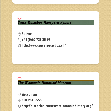
Swiss Musicbox Hanspeter Kyburz
Suisse
+41 (0)62 723 35 59
http://www.swissmusicbox.ch/
The Wisconsin Historical Museum
Wisconsin
608-264-6555
http://historicalmuseum.wisconsinhistory.org/