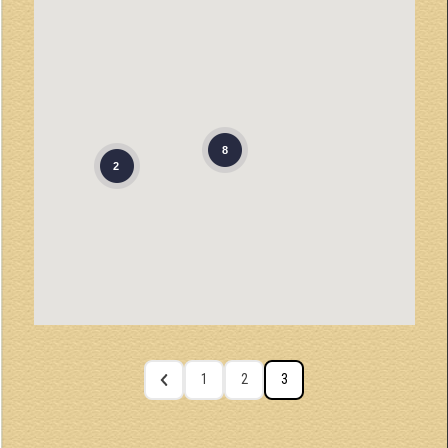
8
2
1
2
3