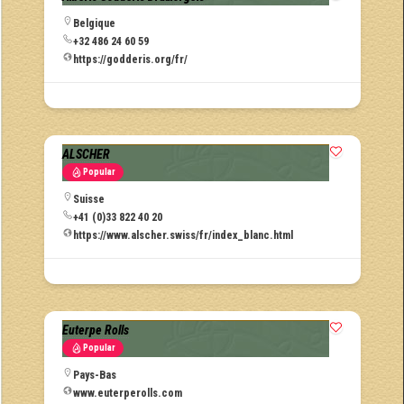
Belgique
+32 486 24 60 59
https://godderis.org/fr/
ALSCHER
Popular
Suisse
+41 (0)33 822 40 20
https://www.alscher.swiss/fr/index_blanc.html
Euterpe Rolls
Popular
Pays-Bas
www.euterperolls.com