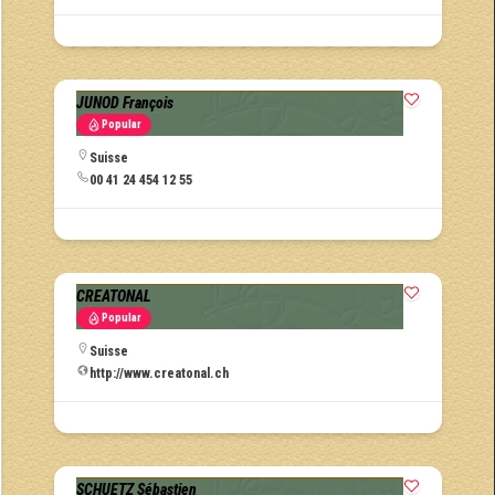
JUNOD François
Popular
Suisse
00 41 24 454 12 55
CREATONAL
Popular
Suisse
http://www.creatonal.ch
SCHUETZ Sébastien