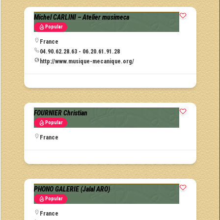
Michel CARLINI – Atelier musimeca
Popular
France
04.90.62.28.63 - 06.20.61.91.28
http://www.musique-mecanique.org/
FOURNIER Christian
Popular
France
PHONO GALERIE (Jalal ARO)
Popular
France