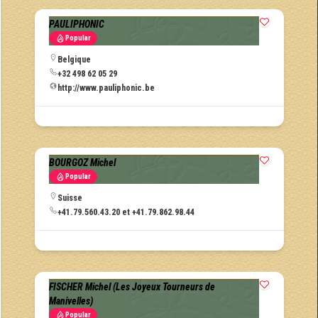
PAULIPHONIC
Popular
Belgique
+32 498 62 05 29
http://www.pauliphonic.be
BOURGOZ Michel
Popular
Suisse
+41.79.560.43.20 et +41.79.862.98.44
FISCHER Michel (Les Joyeux Tourneurs de
Manivelles)
Popular