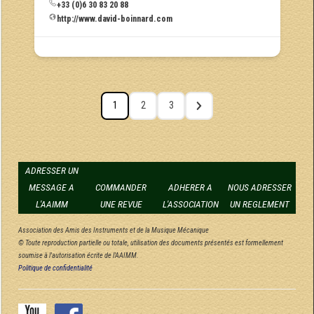
+33 (0)6 30 83 20 88
http://www.david-boinnard.com
1
2
3
ADRESSER UN
MESSAGE A
COMMANDER
ADHERER A
NOUS ADRESSER
L'AAIMM
UNE REVUE
L'ASSOCIATION
UN REGLEMENT
Association des Amis des Instruments et de la Musique Mécanique
© Toute reproduction partielle ou totale, utilisation des documents présentés est formellement
soumise à l'autorisation écrite de l'AAIMM.
Politique de confidentialité