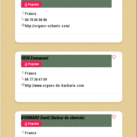
Popular
France
06 70 64 06 86
http://orgues-schuetz.com/
ODIN Emmanuel
Popular
France
04 77 36 47 69
http://www.orgues-de-barbarie.com
BOINNARD David (facteur de clavecin)
Popular
France