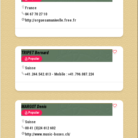
France
04 67 70 27 10
http://orguesamanivelle.free.fr
TRIPET Bernard
Popular
Suisse
+41.244.542.613 - Mobile : +41.796.087.224
MARGOT Denis
Popular
Suisse
00 41 (0)24 612 602
http://www.music-boxes.ch/