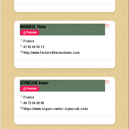
MANGEOL Victor
Popular
France
07 83 44 55 13
http://www.facturedharmoniums.com
SZYMCZAK Xavier
Popular
France
06 73 54 05 85
https://www.orgues-xavier-szymczak.com/