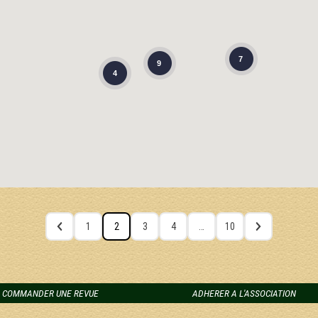
7
9
4
1
2
3
4
…
10
COMMANDER UNE REVUE
ADHERER A L'ASSOCIATION