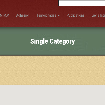
Rechercher :
M.M.V.
Adhésion
Témoignages
Publications
Liens Int
Single Category