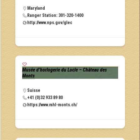
Maryland
Ranger Station: 301-320-1400
http://www.nps.gov/glec
Musée d’horlogerie du Locle – Château des
Monts
Suisse
+41 (0)32 933 89 80
https://www.mhl-monts.ch/