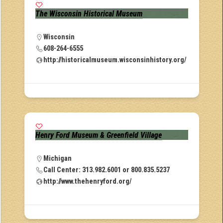
The Wisconsin Historical Museum
Wisconsin
608-264-6555
http://historicalmuseum.wisconsinhistory.org/
Henry Ford Museum & Greenfield Village
Michigan
Call Center: 313.982.6001 or 800.835.5237
http://www.thehenryford.org/