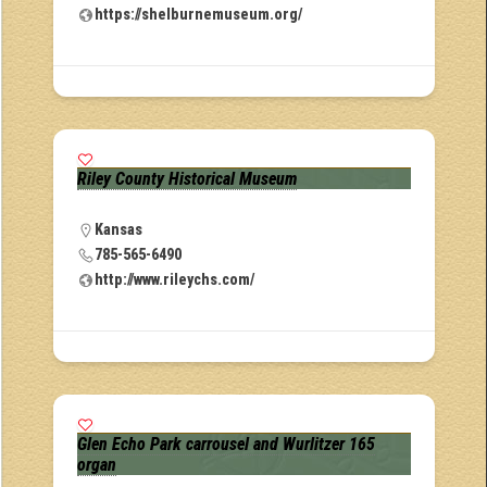
https://shelburnemuseum.org/
Riley County Historical Museum
Kansas
785-565-6490
http://www.rileychs.com/
Glen Echo Park carrousel and Wurlitzer 165
organ