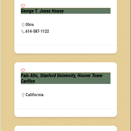
George T. Jones House
Ohio
614-587-1122
Palo Alto, Stanford University, Hoover Tower
Carillon
California