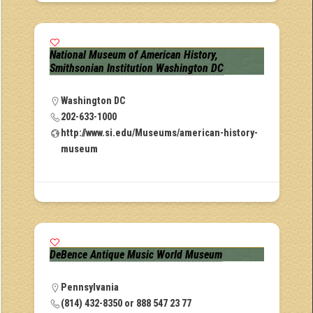
National Museum of American History,
Smithsonian Institution Washington DC
Washington DC
202-633-1000
http://www.si.edu/Museums/american-history-
museum
DeBence Antique Music World Museum
Pennsylvania
(814) 432-8350 or 888 547 23 77