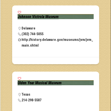
Johnson Victrola Museum
Delaware
(302) 744-5055
http://history.delaware.gov/museums/jvm/jvm_
main.shtml
Olden Year Musical Museum
Texas
214-298-5587