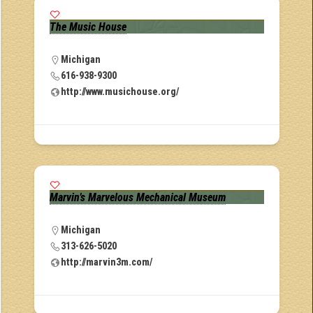
The Music House
Michigan
616-938-9300
http://www.musichouse.org/
Marvin’s Marvelous Mechanical Museum
Michigan
313-626-5020
http://marvin3m.com/