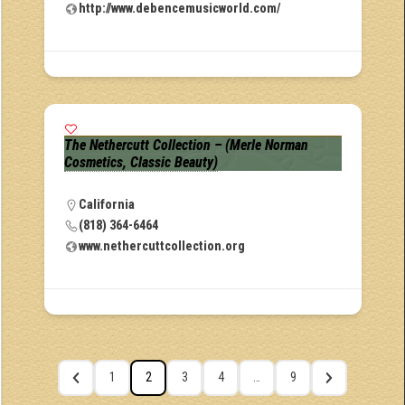
http://www.debencemusicworld.com/
The Nethercutt Collection – (Merle Norman
Cosmetics, Classic Beauty)
California
(818) 364-6464
www.nethercuttcollection.org
1
2
3
4
…
9