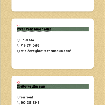
Pikes Peak Ghost Town
Colorado
719-634-0696
http://www.ghosttownmuseum.com/
Shelburne Museum
Vermont
802-985-3346