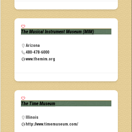
The Musical Instrument Museum (MIM)
Arizona
480-478-6000
www.themim.org
The Time Museum
Illinois
http://www.timemuseum.com/