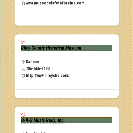
www.museedelafeteforaine.com
Riley County Historical Museum
Kansas
785-565-6490
http://www.rileychs.com/
Q-R-S Music Rolls, Inc.