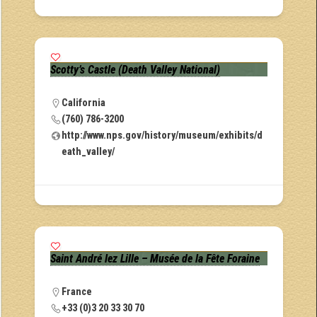
Scotty’s Castle (Death Valley National)
California
(760) 786-3200
http://www.nps.gov/history/museum/exhibits/d
eath_valley/
Saint André lez Lille – Musée de la Fête Foraine
France
+33 (0)3 20 33 30 70