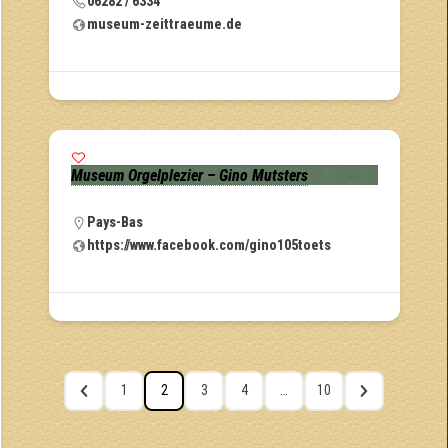
06282 / 6334
museum-zeittraeume.de
Museum Orgelplezier – Gino Mutsters
Pays-Bas
https://www.facebook.com/gino105toets
1
2
3
4
…
10