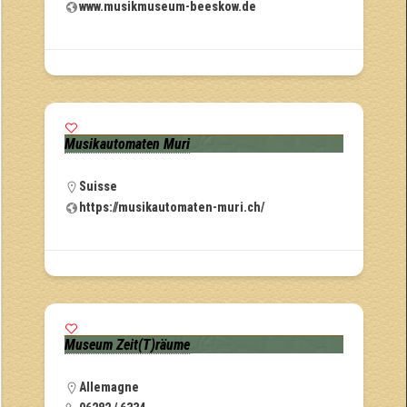
www.musikmuseum-beeskow.de
Musikautomaten Muri
Suisse
https://musikautomaten-muri.ch/
Museum Zeit(T)räume
Allemagne