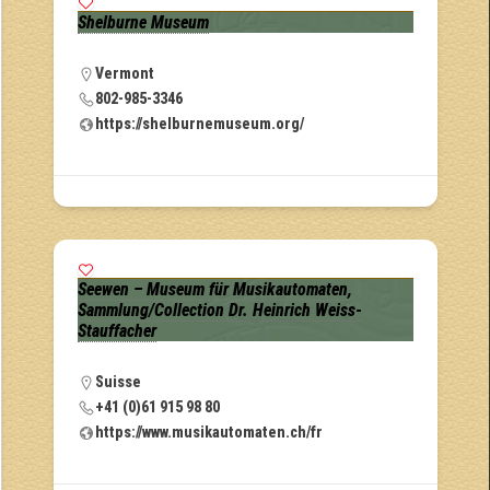
Shelburne Museum
Vermont
802-985-3346
https://shelburnemuseum.org/
Seewen – Museum für Musikautomaten,
Sammlung/Collection Dr. Heinrich Weiss-
Stauffacher
Suisse
+41 (0)61 915 98 80
https://www.musikautomaten.ch/fr