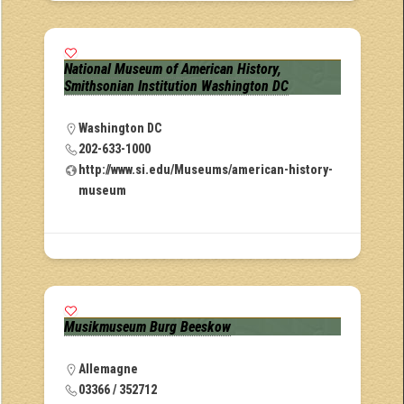
National Museum of American History,
Smithsonian Institution Washington DC
Washington DC
202-633-1000
http://www.si.edu/Museums/american-history-
museum
Musikmuseum Burg Beeskow
Allemagne
03366 / 352712