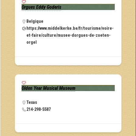
Orgues Eddy Goderis
Belgique
https://www.middelkerke.be/fr/tourisme/voire-
et-faire/culture/musee-dorgues-de-zoeten-
orgel
Olden Year Musical Museum
Texas
214-298-5587