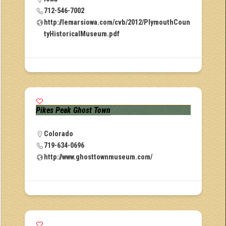
712-546-7002
http://lemarsiowa.com/cvb/2012/PlymouthCoun
tyHistoricalMuseum.pdf
Pikes Peak Ghost Town
Colorado
719-634-0696
http://www.ghosttownmuseum.com/