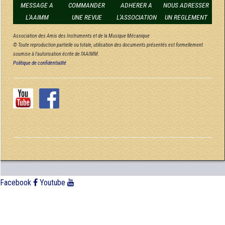
MESSAGE A
COMMANDER
ADHERER A
NOUS ADRESSER
L'AAIMM
UNE REVUE
L'ASSOCIATION
UN REGLEMENT
Association des Amis des Instruments et de la Musique Mécanique
© Toute reproduction partielle ou totale, utilisation des documents présentés est formellement
soumise à l'autorisation écrite de l'AAIMM.
Politique de confidentialité
Facebook
Youtube