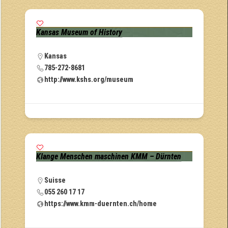
Kansas Museum of History
Kansas
785-272-8681
http://www.kshs.org/museum
Klange Menschen maschinen KMM – Dürnten
Suisse
055 260 17 17
https://www.kmm-duernten.ch/home