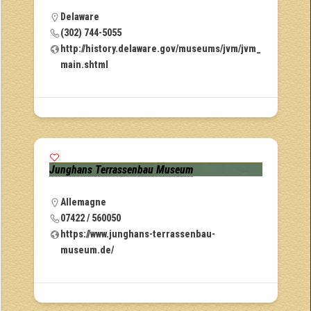
Delaware
(302) 744-5055
http://history.delaware.gov/museums/jvm/jvm_
main.shtml
Junghans Terrassenbau Museum
Allemagne
07422 / 560050
https://www.junghans-terrassenbau-
museum.de/