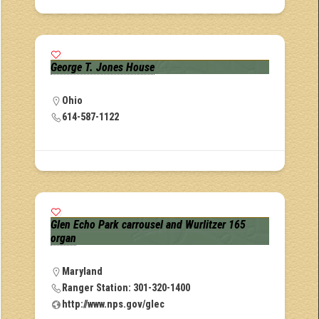
George T. Jones House
Ohio
614-587-1122
Glen Echo Park carrousel and Wurlitzer 165
organ
Maryland
Ranger Station: 301-320-1400
http://www.nps.gov/glec