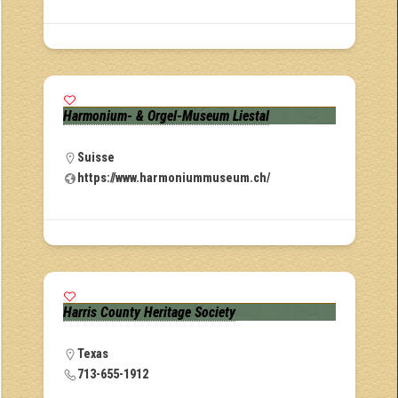
Harmonium- & Orgel-Museum Liestal
Suisse
https://www.harmoniummuseum.ch/
Harris County Heritage Society
Texas
713-655-1912