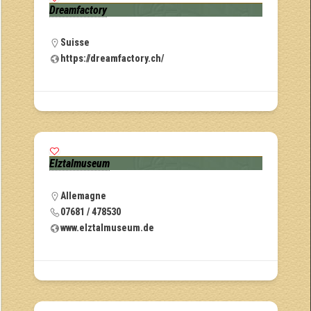
Dreamfactory
Suisse
https://dreamfactory.ch/
Elztalmuseum
Allemagne
07681 / 478530
www.elztalmuseum.de