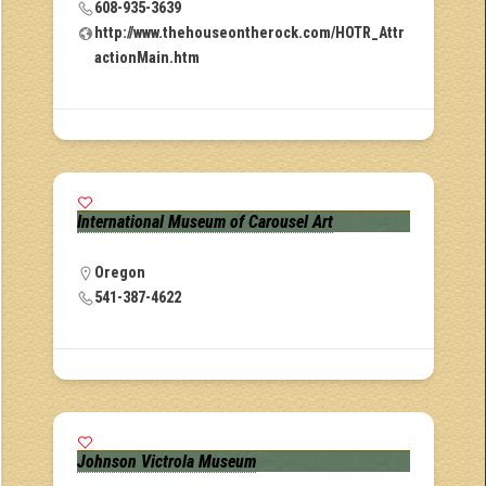
608-935-3639
http://www.thehouseontherock.com/HOTR_Attr
actionMain.htm
International Museum of Carousel Art
Oregon
541-387-4622
Johnson Victrola Museum