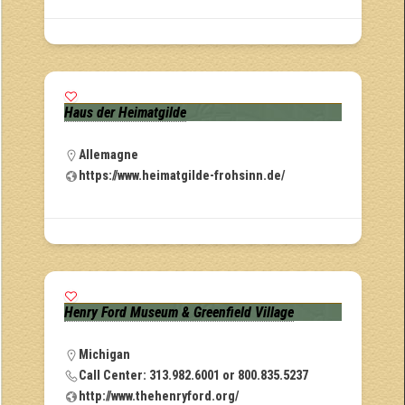
Haus der Heimatgilde
Allemagne
https://www.heimatgilde-frohsinn.de/
Henry Ford Museum & Greenfield Village
Michigan
Call Center: 313.982.6001 or 800.835.5237
http://www.thehenryford.org/