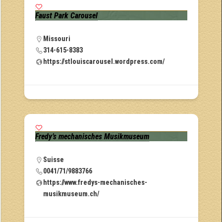
Faust Park Carousel
Missouri
314-615-8383
https://stlouiscarousel.wordpress.com/
Fredy’s mechanisches Musikmuseum
Suisse
0041/71/9883766
https://www.fredys-mechanisches-
musikmuseum.ch/