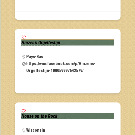
Hinzen’s Orgelfestijn
Pays-Bas
https://www.facebook.com/p/Hinzens-
Orgelfestijn-100059997642579/
House on the Rock
Wisconsin