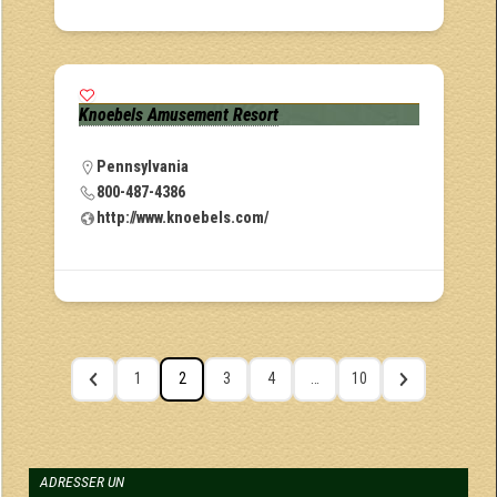
Knoebels Amusement Resort
Pennsylvania
800-487-4386
http://www.knoebels.com/
1
2
3
4
…
10
ADRESSER UN