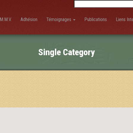
Rechercher :
M.M.V.
Adhésion
Témoignages
Publications
Liens Int
Single Category