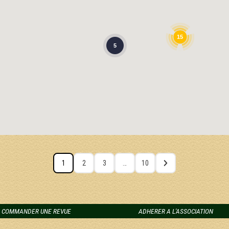
15
5
1
2
3
…
10
COMMANDER UNE REVUE
ADHERER A L'ASSOCIATION