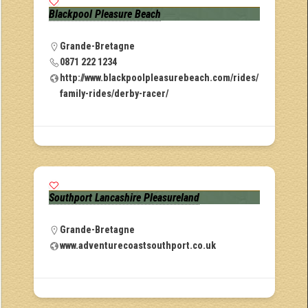
Blackpool Pleasure Beach
Grande-Bretagne
0871 222 1234
http://www.blackpoolpleasurebeach.com/rides/
family-rides/derby-racer/
Southport Lancashire Pleasureland
Grande-Bretagne
www.adventurecoastsouthport.co.uk