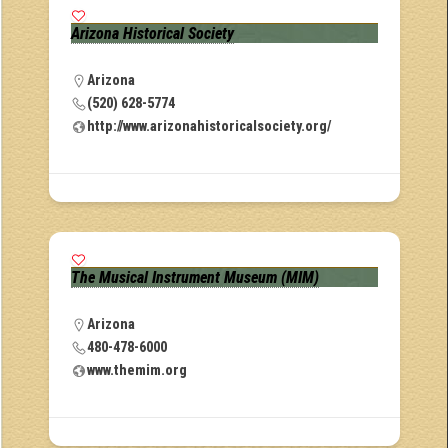
Arizona Historical Society
Arizona
(520) 628-5774
http://www.arizonahistoricalsociety.org/
The Musical Instrument Museum (MIM)
Arizona
480-478-6000
www.themim.org