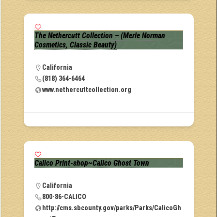
The Nethercutt Collection – (Merle Norman
Cosmetics, Classic Beauty)
California
(818) 364-6464
www.nethercuttcollection.org
Calico Print-shop~Calico Ghost Town
California
800-86-CALICO
http://cms.sbcounty.gov/parks/Parks/CalicoGh