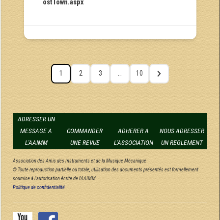
ostTown.aspx
1
2
3
…
10
ADRESSER UN
MESSAGE A
COMMANDER
ADHERER A
NOUS ADRESSER
L'AAIMM
UNE REVUE
L'ASSOCIATION
UN REGLEMENT
Association des Amis des Instruments et de la Musique Mécanique
© Toute reproduction partielle ou totale, utilisation des documents présentés est formellement
soumise à l'autorisation écrite de l'AAIMM.
Politique de confidentialité