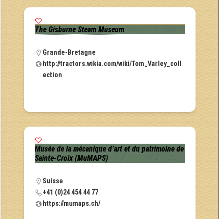
The Gisburne Steam Museum
Grande-Bretagne
http://tractors.wikia.com/wiki/Tom_Varley_coll
ection
Musée de la mécanique d’art et du patrimoine de
Sainte-Croix (MuMAPS)
Suisse
+41 (0)24 454 44 77
https://mumaps.ch/