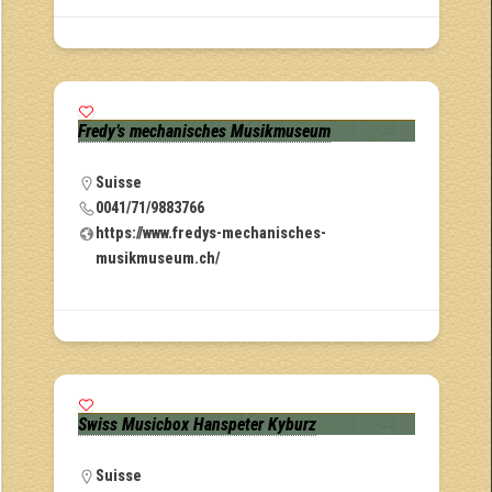
Fredy’s mechanisches Musikmuseum
Suisse
0041/71/9883766
https://www.fredys-mechanisches-
musikmuseum.ch/
Swiss Musicbox Hanspeter Kyburz
Suisse