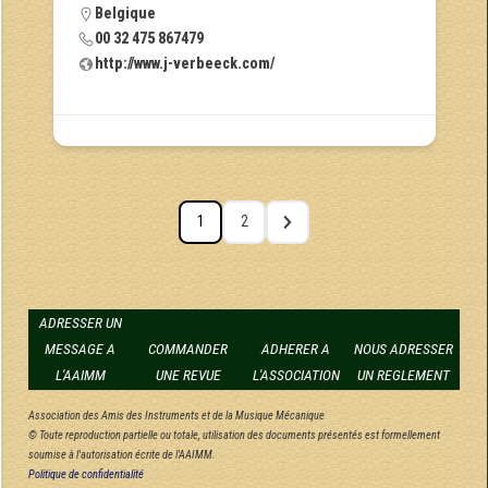
Belgique
00 32 475 867479
http://www.j-verbeeck.com/
1
2
ADRESSER UN
MESSAGE A
COMMANDER
ADHERER A
NOUS ADRESSER
L'AAIMM
UNE REVUE
L'ASSOCIATION
UN REGLEMENT
Association des Amis des Instruments et de la Musique Mécanique
© Toute reproduction partielle ou totale, utilisation des documents présentés est formellement
soumise à l'autorisation écrite de l'AAIMM.
Politique de confidentialité