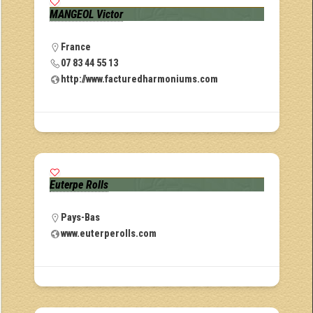
MANGEOL Victor
France
07 83 44 55 13
http://www.facturedharmoniums.com
Euterpe Rolls
Pays-Bas
www.euterperolls.com