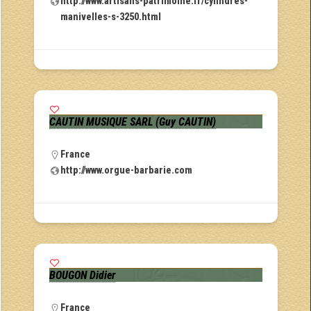
http://www.artisans-patrimoine.fr/cylindres-
manivelles-s-3250.html
CAUTIN MUSIQUE SARL (Guy CAUTIN)
France
http://www.orgue-barbarie.com
BOUGON Didier
France