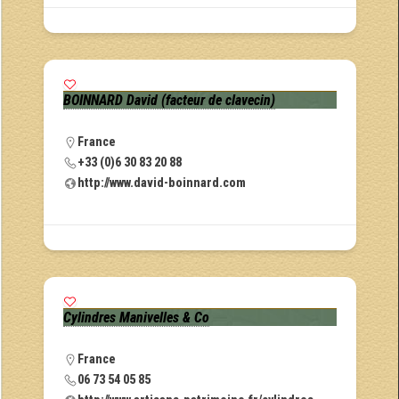
BOINNARD David (facteur de clavecin)
France
+33 (0)6 30 83 20 88
http://www.david-boinnard.com
Cylindres Manivelles & Co
France
06 73 54 05 85