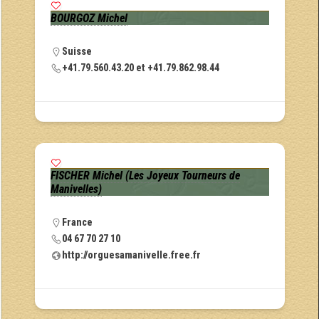
BOURGOZ Michel
Suisse
+41.79.560.43.20 et +41.79.862.98.44
FISCHER Michel (Les Joyeux Tourneurs de
Manivelles)
France
04 67 70 27 10
http://orguesamanivelle.free.fr