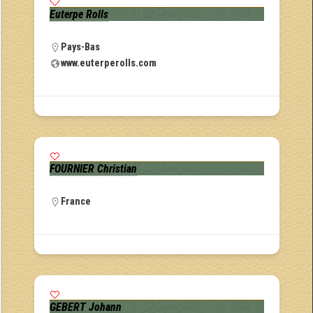
Euterpe Rolls
Pays-Bas
www.euterperolls.com
FOURNIER Christian
France
GEBERT Johann