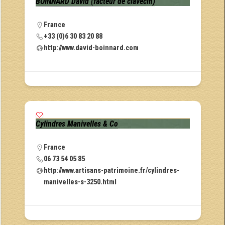
BOINNARD David (facteur de clavecin)
France
+33 (0)6 30 83 20 88
http://www.david-boinnard.com
Cylindres Manivelles & Co
France
06 73 54 05 85
http://www.artisans-patrimoine.fr/cylindres-
manivelles-s-3250.html