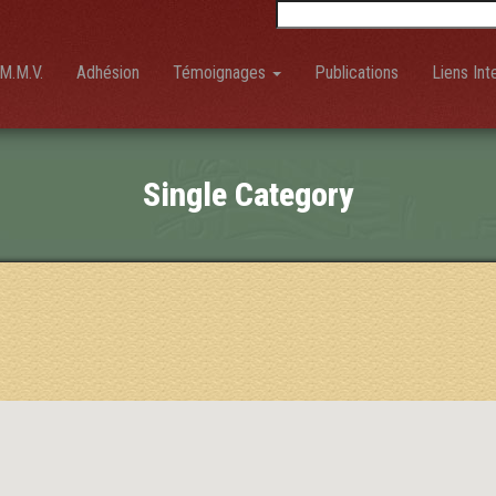
Rechercher :
M.M.V.
Adhésion
Témoignages
Publications
Liens Int
Single Category