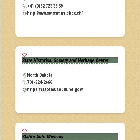
+41 (0)62 723 35 59
http://www.swissmusicbox.ch/
State Historical Society and Heritage Center
North Dakota
701-224-2666
https://statemuseum.nd.gov/
Stahl’s Auto Museum