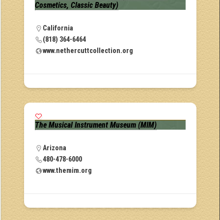
Cosmetics, Classic Beauty)
California
(818) 364-6464
www.nethercuttcollection.org
The Musical Instrument Museum (MIM)
Arizona
480-478-6000
www.themim.org