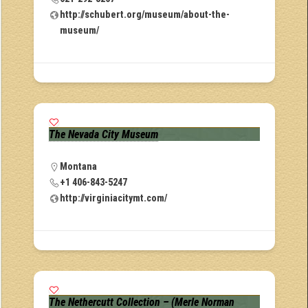
http://schubert.org/museum/about-the-
museum/
The Nevada City Museum
Montana
+1 406-843-5247
http://virginiacitymt.com/
The Nethercutt Collection – (Merle Norman