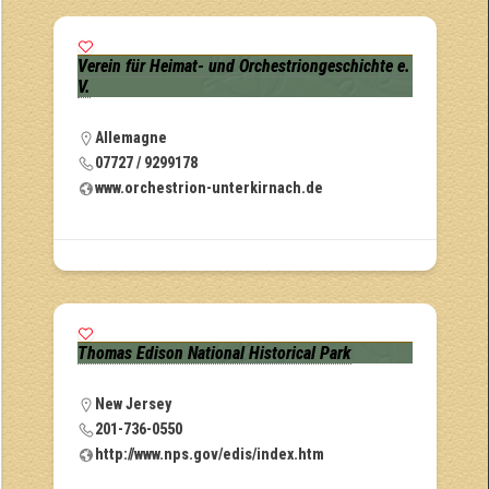
Verein für Heimat- und Orchestriongeschichte e.
V.
Allemagne
07727 / 9299178
www.orchestrion-unterkirnach.de
Thomas Edison National Historical Park
New Jersey
201-736-0550
http://www.nps.gov/edis/index.htm