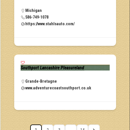
Michigan
586-749-1078
https://www.stahlsauto.com/
Southport Lancashire Pleasureland
Grande-Bretagne
www.adventurecoastsouthport.co.uk