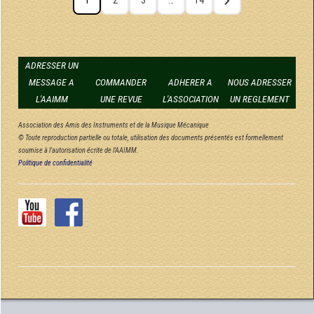
1
2
3
…
14
ADRESSER UN
MESSAGE A
COMMANDER
ADHERER A
NOUS ADRESSER
L'AAIMM
UNE REVUE
L'ASSOCIATION
UN REGLEMENT
Association des Amis des Instruments et de la Musique Mécanique
© Toute reproduction partielle ou totale, utilisation des documents présentés est formellement
soumise à l'autorisation écrite de l'AAIMM.
Politique de confidentialité