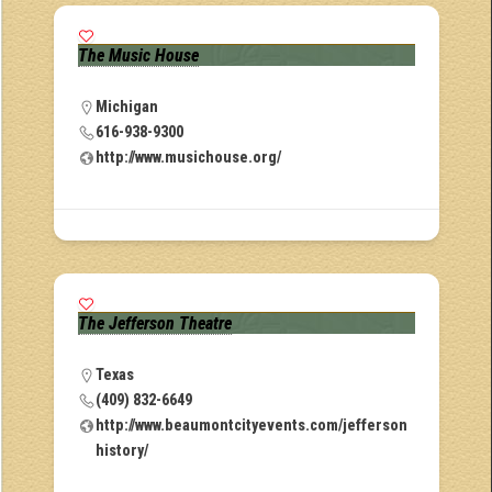
The Music House
Michigan
616-938-9300
http://www.musichouse.org/
The Jefferson Theatre
Texas
(409) 832-6649
http://www.beaumontcityevents.com/jefferson
history/