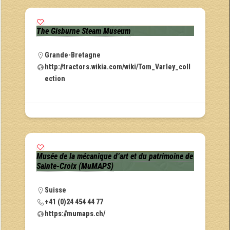
The Gisburne Steam Museum
Grande-Bretagne
http://tractors.wikia.com/wiki/Tom_Varley_coll
ection
Musée de la mécanique d’art et du patrimoine de
Sainte-Croix (MuMAPS)
Suisse
+41 (0)24 454 44 77
https://mumaps.ch/