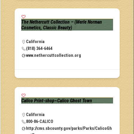
The Nethercutt Collection – (Merle Norman
Cosmetics, Classic Beauty)
California
(818) 364-6464
www.nethercuttcollection.org
Calico Print-shop~Calico Ghost Town
California
800-86-CALICO
http://cms.sbcounty.gov/parks/Parks/CalicoGh