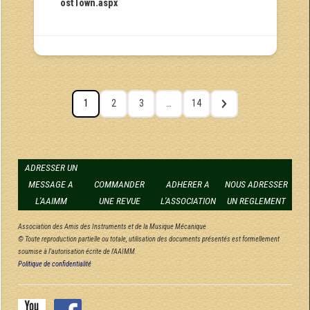
ostTown.aspx
1
2
3
…
14
ADRESSER UN
MESSAGE A
COMMANDER
ADHERER A
NOUS ADRESSER
L'AAIMM
UNE REVUE
L'ASSOCIATION
UN REGLEMENT
Association des Amis des Instruments et de la Musique Mécanique
© Toute reproduction partielle ou totale, utilisation des documents présentés est formellement
soumise à l'autorisation écrite de l'AAIMM.
Politique de confidentialité