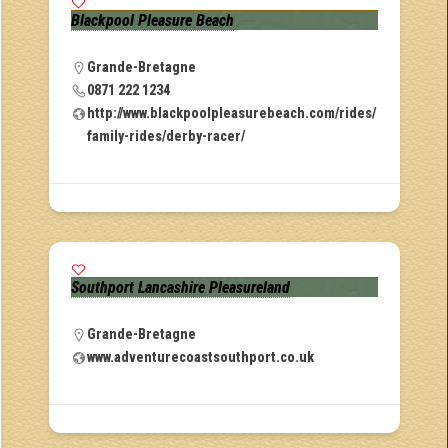
Blackpool Pleasure Beach
Grande-Bretagne
0871 222 1234
http://www.blackpoolpleasurebeach.com/rides/
family-rides/derby-racer/
Southport Lancashire Pleasureland
Grande-Bretagne
www.adventurecoastsouthport.co.uk