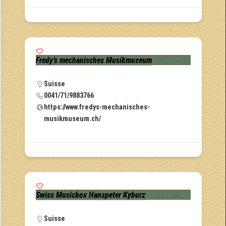
Fredy’s mechanisches Musikmuseum
Suisse
0041/71/9883766
https://www.fredys-mechanisches-
musikmuseum.ch/
Swiss Musicbox Hanspeter Kyburz
Suisse