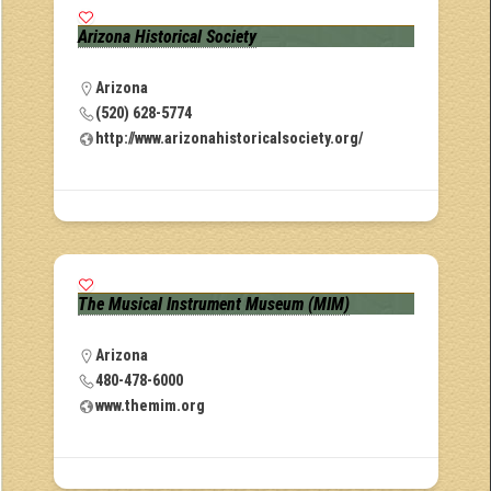
Arizona Historical Society
Arizona
(520) 628-5774
http://www.arizonahistoricalsociety.org/
The Musical Instrument Museum (MIM)
Arizona
480-478-6000
www.themim.org